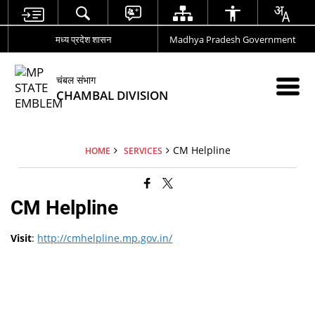
मध्य प्रदेश शासन
Madhya Pradesh Government
चंबल संभाग
CHAMBAL DIVISION
CM Helpline
HOME
SERVICES
CM Helpline
Visit
:
http://cmhelpline.mp.gov.in/