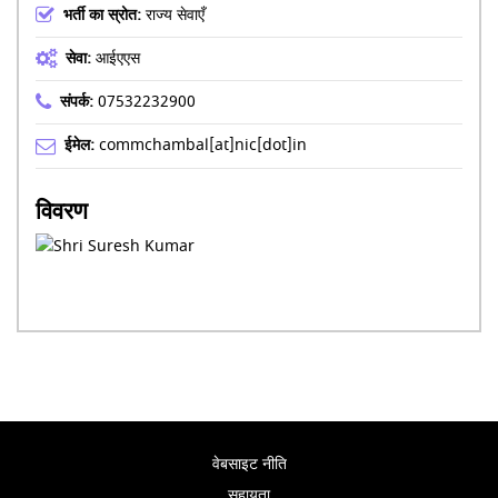
भर्ती का स्रोत:
राज्य सेवाएँ
सेवा:
आईएएस
संपर्क:
07532232900
ईमेल:
commchambal[at]nic[dot]in
विवरण
वेबसाइट नीति
सहायता